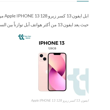
ابل ايفون 13 كسر زيرو Apple IPHONE 13 128 من
حيث يعد ايفون 13 من أكثر هواتف آبل توازناً بين السعر والإمكانيات، ويقدّم أداء قوياً مع كاميرا احترافية وتجربة استخدام مستقرة.
ايفون 13 كسر زيرو Apple IPHONE 13 128