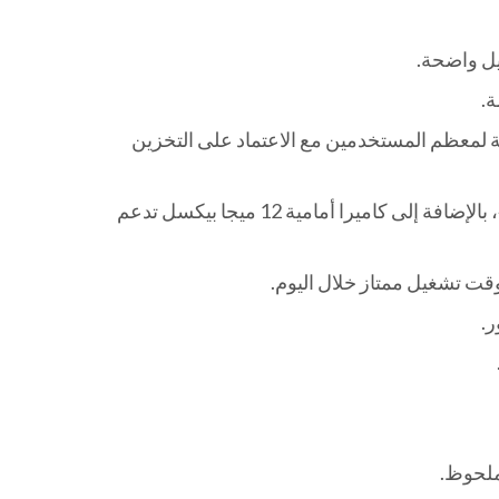
جعل المساحة مناسبة لمعظم المستخدمين مع الاعتماد على التخزين
كاميرا خلفية مزدوجة 12 ميجا بيكسل (عدسة عريضة + واسعة جداً) مع تثبيت بصري للصور وتصوير فيديو حتى 4K، بالإضافة إلى كاميرا أمامية 12 ميجا بيكسل تدعم