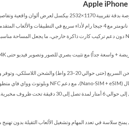
سعة تخزين داخلية 128 جيجا بايت من نوع NVMe دون دعم تركيب كارت ذاكرة خارجي، ما ي