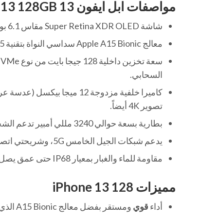
مواصفات ابل ايفون 13 Apple iPhone 13 128GB
شاشة Super Retina XDR OLED مقاس 6.1 بوصة بدقة تقريبية 1170×2532 بيكسل لعرض ألوان واقعية وتفاصيل واضحة.
معالج Apple A15 Bionic سداسي النواة بتقنية 5 نانومتر مع 4 جيجا رام لأداء سريع في التطبيقات والألعاب المتقدمة.
السحابي.
تصوير 4K أيضاً.
بطارية بسعة حوالي 3240 مللي أمبير تدعم الشحن السريع (حتى حوالي 20–23 واط) والشحن اللاسلكي، وتوفر وقت تشغيل ممتاز خلال اليوم.
يدعم شبكات الجيل الخامس 5G، وشريحتي اتصال (Nano-SIM + eSIM)، مع دعم NFC وبلوتوث وواي فاي متطور.
مقاومة للماء والغبار بمعيار IP68 حتى عمق يصل إلى حوالي 6 أمتار لمدة تصل إلى 30 دقيقة تحت ظروف مخبرية.
مميزات iPhone 13 128
أداء
قوي
ومستقر بفضل معالج A15 Bionic الذي يمنح سلاسة في تعدد المهام وتشغيل الألعاب الثقيلة بدون تهنيج ملحوظ.