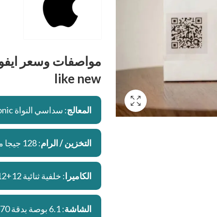
like new
المعالج
: سداسي النواة Apple A15 Bionic تكنولوجيا 5 نانو
التخزين / الرام
: 128 جيجا مع 4 جيجا رام
الكاميرا
: خلفية ثنائية 12+12 / امامية 12+SL 3D
الشاشة
: 6.1 بوصة بدقة 1170×2532 بها نوتش كبير