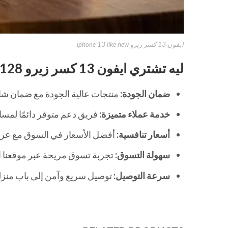
ايفون 13 كسر زيرو iphone 13 like new
ليه تشتري ايفون 13 كسر زيرو Apple IPHONE 13 128 من tectec store
ضمان الجودة:
منتجات عالية الجودة مع ضمان شا
خدمة عملاء متميزة:
فريق دعم متوفر دائمًا لمسا
أسعار تنافسية:
أفضل الأسعار في السوق مع ع
سهولة التسوق:
تجربة تسوق مريحة عبر موقعنا ال
سرعة التوصيل:
توصيل سريع وآمن إلى باب منزل