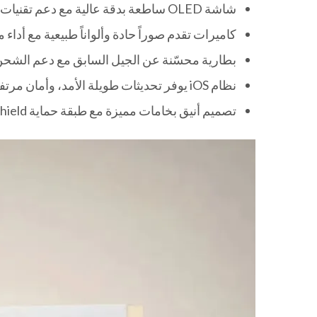
شاشة OLED ساطعة بدقة عالية مع دعم تقنيات مثل HDR10 وDolby Vision لعرض محتوى الفيديو بجودة سينمائية.
كاميرات تقدم صوراً حادة وألواناً طبيعية مع أداء ممتاز
بطارية محسّنة عن الجيل السابق مع دعم الشحن 
نظام iOS يوفر تحديثات طويلة الأمد، وأمان مرتفع، وتكامل قوي مع باقي أجهزة آبل مثل iPad وMac وApple Watch.
تصميم أنيق بخامات مميزة مع طبقة حماية Ceramic Shield الأقوى لمقاومة الصدمات والخدش بشكل أفضل من الأجيال الأقدم.