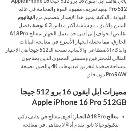
يأتي هاتف ابل ايفون 16 برو 512 جيجا
Apple iPhone 16
Pro 512
ليعيد تعريف مفهوم القوة والفخامة في عالم
الهواتف الذكية. يتميز هذا الإصدار بتصميم من
التيتانيوم
المتين والأنيق، مع شاشة أكبر مقاس
6.3 بوصة
بفضل
تقليص الحواف إلى أدنى حد. يعمل الجهاز بمعالج
A18 Pro
الخارق، مما يجعله الجهاز الأسرع في معالجة البيانات
والذكاء الاصطناعي والألعاب. نسخة الـ
512 جيجا
هي الاختيار
المثالي للمحترفين ومنشئي المحتوى الذين يحتاجون
لمساحة ضخمة لتخزين فيديوهات
4K
والصور بصيغة
ProRAW
دون قلق.
مميزات ابل ايفون 16 برو 512 جيجا
Apple iPhone 16 Pro 512GB
معالج A18 Pro الجبار:
أقوى معالج في هاتف ذكي
بتكنولوجيا 3 نانو، يقدم أداءً لا يضاهى في معالجة