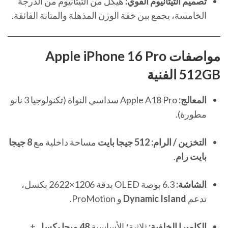
تصميم التيتانيوم القوي:
هيكل من التيتانيوم من الدرجة
الخامسة، يجمع بين خفة الوزن المذهلة والمتانة الفائقة.
مواصفات Apple iPhone 16 Pro
512GB الفنية
المعالج:
Apple A18 Pro سداسي النواة (تكنولوجيا 3 نانو
مطورة).
التخزين / الرام:
512 جيجا بايت
مساحة داخلية مع
8 جيجا
بايت رام
.
الشاشة:
6.3 بوصة OLED بدقة 1206×2622 بكسل،
تدعم
Dynamic Island
و ProMotion.
الكاميرا الخلفية:
ثلاثية؛ الأساسية
48 ميجا بكسل
+