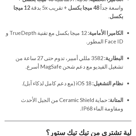
واسعة جداً
48 ميجا بكسل
+ تقريب 5x بدقة
12 ميجا
بكسل
.
الكاميرا الأمامية:
12 ميجا بكسل مع تقنية TrueDepth و
Face ID المطور.
البطارية:
3582 مللي أمبير، تدوم حتى 27 ساعة من
تشغيل الفيديو مع دعم شحن MagSafe أسرع.
نظام التشغيل:
iOS 18 (مع دعم كامل لذكاء آبل).
المتانة:
حماية Ceramic Shield من الجيل الأحدث
ومقاومة الماء IP68.
لية تشتري من
تيك تيك ستور
؟