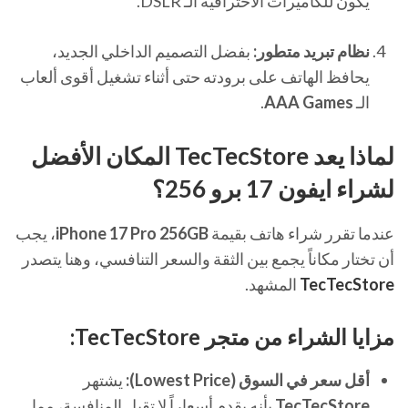
يكون للكاميرات الاحترافية الـ DSLR.
نظام تبريد متطور:
بفضل التصميم الداخلي الجديد،
يحافظ الهاتف على برودته حتى أثناء تشغيل أقوى ألعاب
الـ
AAA Games
.
لماذا يعد TecTecStore المكان الأفضل
لشراء ايفون 17 برو 256؟
عندما تقرر شراء هاتف بقيمة
iPhone 17 Pro 256GB
، يجب
أن تختار مكاناً يجمع بين الثقة والسعر التنافسي، وهنا يتصدر
TecTecStore
المشهد.
مزايا الشراء من متجر TecTecStore:
أقل سعر في السوق (Lowest Price):
يشتهر
TecTecStore
بأنه يقدم أسعاراً لا تقبل المنافسة، مما