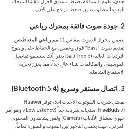
هادئ، تقوم السماعة بضبط مستوى العزل تلقائياً لتمنحك
الهدوء المطلوب دون ضغط مزعج على الأذن.
2. جودة صوت فائقة بمحرك رباعي
يضمن محرك الصوت بمقاس
11 مم رباعي المغناطيس
تقديم صوت “Bass” قوي وعميق، مع الحفاظ على وضوح
الترددات العالية (Treble). هذا يعني أنك ستسمع تفاصيل
الموسيقى والمكالمات بنقاء عالٍ جداً، مما يعزز تجربة
الاستماع الشاملة.
3. اتصال مستقر وسريع (Bluetooth 5.4)
بفضل شريحة البلوتوث الأحدث 5.4، توفر
Huawei
FreeBuds 7i
استجابة سريعة جداً (Low Latency)، وهو أمر
حيوي لعشاق الألعاب (Gamers) ولمن يشاهدون المحتوى
المرئي، حيث يختفي التأخير بين الصوت والصورة تماماً.