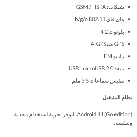
شبكات: GSM / HSPA
واي فاي 802.11 b/g/n
بلوتوث 4.2
GPS مع A-GPS
راديو FM
منفذ USB: microUSB 2.0
مقبس سماعات 3.5 ملم
نظام التشغيل
Android 11 (Go edition)، ليوفر تجربة استخدام محدثة
وسلسة.