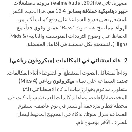
صغيرة، تأتي
realme buds t200 lite
مزودة بـ
مشغلات
جهير ديناميكية عملاقة بمقاس 12.4 مم
. هذا الحجم الكبير
للمشغل يعني قدرة السماعة على دفع كميات أكبر من
الهواء، مما ينتج عنه صوت “Bass” عميق وقوي جداً، مع
الحفاظ على وضوح الترددات المتوسطة والعالية (Mids &
Highs)، لتستمتع بكل تفصيلة في أغانيك المفضلة.
2. نقاء استثنائي في المكالمات (ميكروفون رباعي)
وداعاً لمشاكل الصوت المتقطع أو الضوضاء أثناء المكالمات.
تعتمد السماعة على نظام
ميكروفون رباعي (4 Mics)
متطور، مدعوم بخوارزميات الذكاء الاصطناعي (AI)
المخصصة لإلغاء ضوضاء المكالمات العميقة. سواء كنت في
محطة قطار مزدحمة أو تسير في يوم عاصف، ستقوم
السماعة بعزل صوتك بذكاء عن الضجيج المحيط ليصل
للطرف الآخر بوضوح تام.