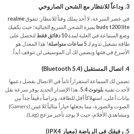
3. وداعاً للانتظار مع الشحن الصاروخي
في عصر السرعة، لا أحد يملك وقتاً للانتظار. تتفوق
realme
buds t200 lite
بميزة الشحن السريع الخيالية؛ حيث يكفيك
وضع السماعة في العلبة لمدة
10 دقائق فقط
لتحصل على
طاقة تشغيل تدوم لـ
5 ساعات متواصلة
! هذا المعدل هو
الأسرع في فئتها ويضمن لك أن الموسيقى لن تتوقف أبداً.
4. اتصال المستقبل (Bluetooth 5.4)
تضمن لك السماعة استقراراً تاماً في الاتصال بفضل دعمها
لأحدث تقنية
بلوتوث 5.4
. هذا الإصدار الجديد يوفر سرعة نقل
بيانات أعلى، استهلاكاً أقل للطاقة، وتزامناً دقيقاً جداً بين
الصوت والصورة، مما يجعلها خياراً مثالياً للاعبين (Gamers)
ومشاهدي الأفلام، حيث لا يوجد تأخير مزعج (Lag).
5. رفيقك في الرياضة (معيار IPX4)