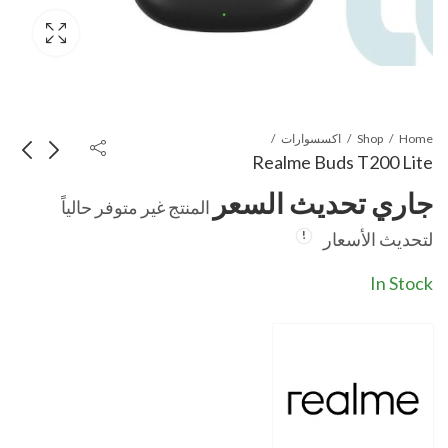
Home
Shop
اكسسوارات
Realme Buds T200 Lite
جاري تحديث السعر
المنتج غير متوفر حالياً
realme buds
Anker q11i
لتحديث الأسعار
t200x
جاري تحديث السعر
جاري تحديث السعر
In Stock