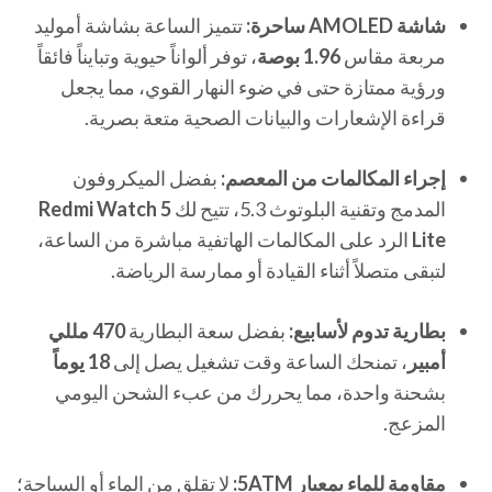
شاشة AMOLED ساحرة:
تتميز الساعة بشاشة أموليد
مربعة مقاس
1.96 بوصة
، توفر ألواناً حيوية وتبايناً فائقاً
ورؤية ممتازة حتى في ضوء النهار القوي، مما يجعل
قراءة الإشعارات والبيانات الصحية متعة بصرية.
إجراء المكالمات من المعصم:
بفضل الميكروفون
المدمج وتقنية البلوتوث 5.3، تتيح لك
Redmi Watch 5
Lite
الرد على المكالمات الهاتفية مباشرة من الساعة،
لتبقى متصلاً أثناء القيادة أو ممارسة الرياضة.
بطارية تدوم لأسابيع:
بفضل سعة البطارية
470 مللي
أمبير
، تمنحك الساعة وقت تشغيل يصل إلى
18 يوماً
بشحنة واحدة، مما يحررك من عبء الشحن اليومي
المزعج.
مقاومة للماء بمعيار 5ATM:
لا تقلق من الماء أو السباحة؛