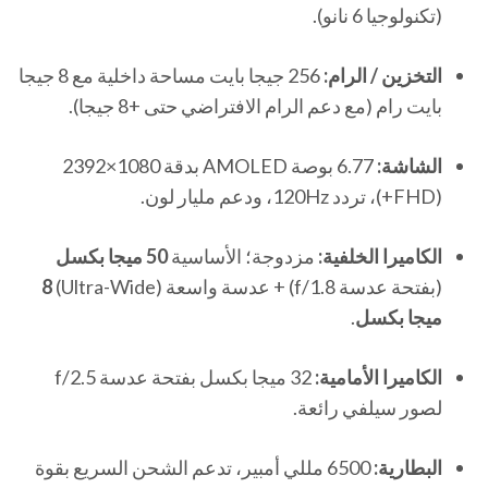
(تكنولوجيا 6 نانو).
التخزين / الرام:
256 جيجا بايت مساحة داخلية مع 8 جيجا
بايت رام (مع دعم الرام الافتراضي حتى +8 جيجا).
الشاشة:
6.77 بوصة AMOLED بدقة 1080×2392
(FHD+)، تردد 120Hz، ودعم مليار لون.
الكاميرا الخلفية:
مزدوجة؛ الأساسية
50 ميجا بكسل
(بفتحة عدسة f/1.8) + عدسة واسعة (Ultra-Wide)
8
ميجا بكسل
.
الكاميرا الأمامية:
32 ميجا بكسل بفتحة عدسة f/2.5
لصور سيلفي رائعة.
البطارية:
6500 مللي أمبير، تدعم الشحن السريع بقوة