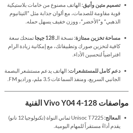
تصميم متين وأنيق:
الهاتف مصنوع من خامات بلاستيكية
قوية مقاومة للصدمات، مع ألوان جذابة مثل “التيتانيوم
الذهبي” و”الأخضر”، ووزن خفيف يسهل حمله.
مساحة تخزين ممتازة:
نسخة الـ
128 جيجا
تمنحك سعة
كافية لتخزين صورك وتطبيقاتك، مع إمكانية زيادة الرام
افتراضياً لتحسين الأداء.
دعم كامل للمستشعرات:
الهاتف يدعم مستشعر البصمة
الجانبي السريع، ومنفذ السماعات 3.5 ملم، وراديو FM.
مواصفات Vivo Y04 4-128 الفنية
المعالج:
Unisoc T7225 ثماني النواة (تكنولوجيا 12 نانو)
يقدم أداءً مستقراً للمهام اليومية.