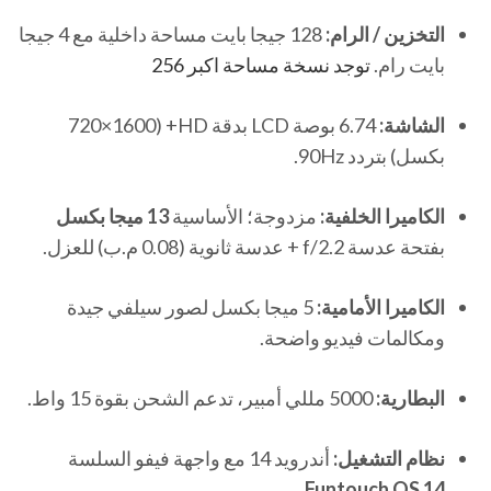
التخزين / الرام:
128 جيجا بايت مساحة داخلية مع 4 جيجا
بايت رام.
توجد نسخة مساحة اكبر 256
الشاشة:
6.74 بوصة LCD بدقة HD+ (720×1600
بكسل) بتردد 90Hz.
الكاميرا الخلفية:
مزدوجة؛ الأساسية
13 ميجا بكسل
بفتحة عدسة f/2.2 + عدسة ثانوية (0.08 م.ب) للعزل.
الكاميرا الأمامية:
5 ميجا بكسل لصور سيلفي جيدة
ومكالمات فيديو واضحة.
البطارية:
5000 مللي أمبير، تدعم الشحن بقوة 15 واط.
نظام التشغيل:
أندرويد 14 مع واجهة فيفو السلسة
.
Funtouch OS 14