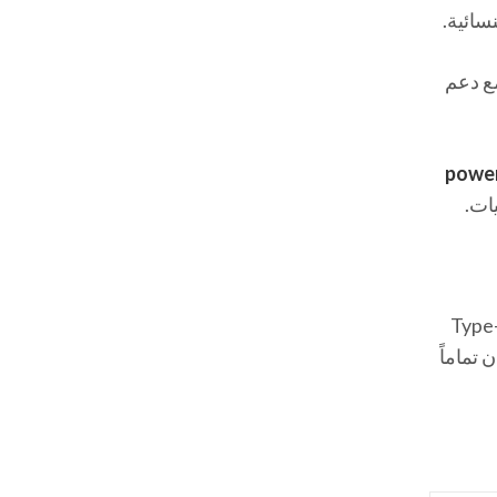
مل) أو 10,000 مللي أمبير، مع دعم
powe
ات.
ة الآيفون هو الذي يدعم تقنية التوصيل السريع (Power Delivery – PD) عبر منفذ Type-C
 الجهازين المذكورين Anker Zolo و Joyroom متوافقان تماماً