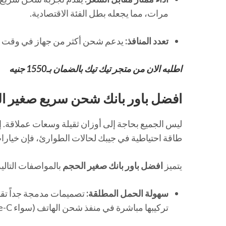
مرات، مما يجعله بطل الفئة الاقتصادية.
تعدد المنافذ:
يدعم شحن أكثر من جهاز في وقت وا
اطلبه الان من متجر تيك تيك بالضمان بـ1550 جنيه
افضل باور بانك شحن سريع صغير ال
ليس الجميع بحاجة إلى أوزان ثقيلة وسعات عملاقة. إذ
طاقة احتياطية في جيبك لحالات الطوارئ، فإن خيارات “باور بانك الميني” (ower Bank
يتميز
افضل باور بانك صغير الحجم
بالمواصفات التالية
سهولة الحمل المطلقة:
تركيبها مباشرة في منفذ شحن الهاتف (سواء Type-C أو Lightning) دون الحاجة لحمل كابلات إضافية مزعجة.