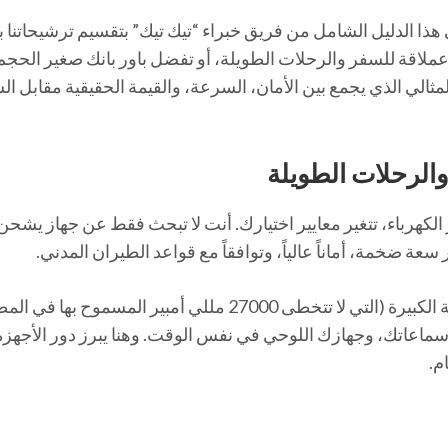
هذا الدليل الشامل من فريق خبراء “تيك تيك” بتقسيم ترشيحاتنا بن
لاقة للسفر والرحلات الطويلة، أو تفضل باور بانك صغير الحجم
لمثالي الذي يجمع بين الأمان، السرعة، والقيمة الحقيقية مقابل ا
الرحلات الطويلة
 الكهرباء، تتغير معايير اختيارك. أنت لا تبحث فقط عن جهاز يشحن
عة ضخمة، أماناً عالياً، وتوافقاً مع قواعد الطيران المدني.
أهم ما يجب البحث عنه في بطاريات السفر هو السعة الكبيرة (التي لا تتخطى 27000 مللي أمبير المس
وسماعاتك، وجهازك اللوحي في نفس الوقت. وهنا يبرز دور الأجهز
م.