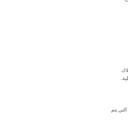
لاك
ارات (Plug and Play) اللاسلكية التي يتم