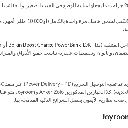
تأتي عادة بسعة 5,000 مللي أمبير (تكفي لشحن هاتفك مرة واحدة بالكا
ة.
ن المتنقلة (مثل
Belkin Boost Charge PowerBank 10K
أو
r
لضمان، و
بألوان وتصميمات عصرية تناسب جميع الأذواق والميزاني
افضل باور بانك شحن سريع لأجهز
إلى Lightning أو Type-C إلى Type-C (للإصدارات الحديثة). كلا
لى صحة بطارية الآيفون بفضل الشرائح الذكية المدمجة بها.