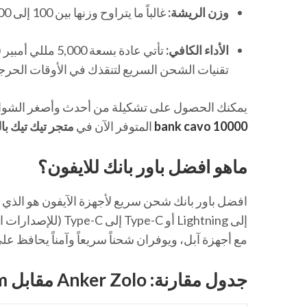
وزن الريشة:
غالباً ما يتراوح وزنها بين 100 إلى 200 جرام، مما يجعلها مثالية للوضع في الجيب الصغير أو الحقائب النسائية.
الأداء الكافي:
تقنيات الشحن السريع لتنقذك في الأوقات الحرج
يمكنك الحصول على تشكيلة من أحدث وأصغر الشواح
bank cavo 10000
المتوفر الآن في
متجر تيك تيك با
ماهو افضل باور بانك للايفون؟
مع أجهزة آبل، ويوفران شحناً سريعاً وآمناً يحافظ ع
جدول مقارنة: Anker Zolo مقابل Joyroom