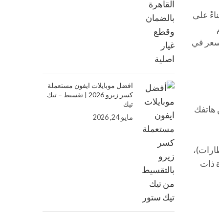
اءً على
لسعر في
افضل موبايلات ايفون مستعملة
كسر زيرو 2026 | تقسيط – تيك
تيك
 هاتفك
مايو 24, 2026
موح بها في المطارات)،
ة ذات