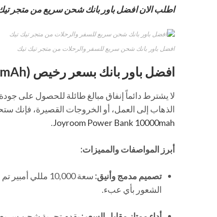
اطلب الان افضل باور بانك شحن سريع من متجر تيك تيك بسعر 99
افضل باور بانك شحن سريع للسفر والرحلات من متجر تيك تيك
افضل باور بانك بسعر رخيص (Joyroom 10000mAh)
لا يشترط دائماً إنفاق مبالغ طائلة للحصول على جودة
الذهاب إلى العمل، أو الخروجات القصيرة، فإنك ستحت
.
Joyroom Power Bank 10000mah
أبرز المواصفات والمميزات:
تصميم مدمج وأنيق:
سعة 10,000 مللي
الشعور بأي عبء.
أداء ممتاز مقابل السعر:
يقدم تجربة شحن سريع و