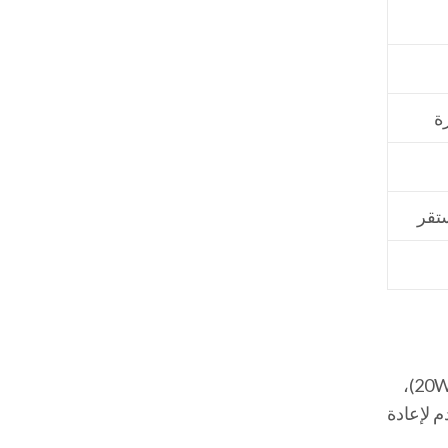
ة
تقر
باستخدام شاحن سريع (PD بقوة 20W)،
خدم لإعادة