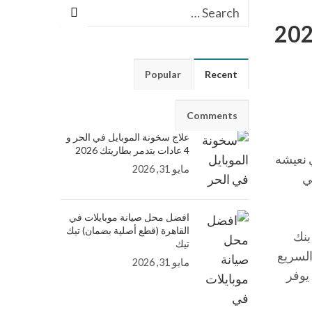
Popular
Recent
Comments
علاج سخونة الموبايل في الحر و
4 عادات بتدمر بطاريتك 2026
 نعيشه
مايو 31, 2026
ي
افضل محل صيانة موبايلات في
القاهرة (قطع أصلية بضمان) تيك
بنك
تيك
يع (Power Delivery – PD) أو الشحن السريع
مايو 31, 2026
قط، مما يوفر