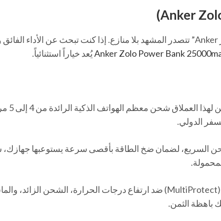
عند الحديث عن الاعتمادية والابتكار، فإن علامة “أنكر Anker” تتصدر المشهد بلا منازع. إذا كنت تبحث عن الأداء ا
Anker Zolo Power Bank 25000m
يُعد خياراً استثنائياً.
بفضل سعة 25,000 مللي أمبير، يمكن لهذا 
لسفر الدولي.
ن السريع، لضمان ضخ الطاقة بأقصى سرعة يستوعبها جهازك، س
لمحمولة.
يأتي مزوداً بأنظمة حماية متعددة (MultiProtect) ضد ارتفاع درجات الحرارة، الشحن الزائد، و
ك باهظة الثمن.