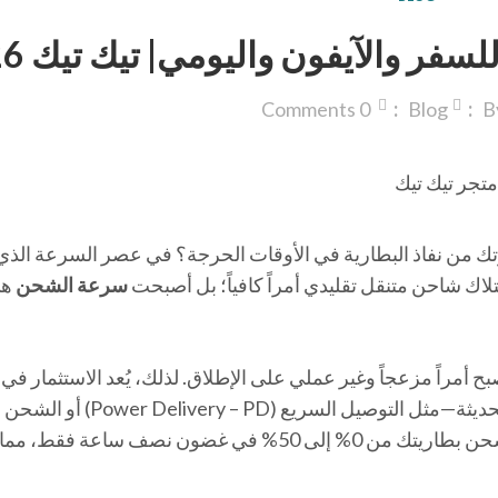
ر والآيفون واليومي| تيك تيك 2026
Comments
0
Blog
تك من نفاذ البطارية في الأوقات الحرجة؟ في عصر السرعة الذي
تلاك شاحن متنقل تقليدي أمراً كافياً؛ بل أصبحت
سرعة الشحن
ه
 أمراً مزعجاً وغير عملي على الإطلاق. لذلك، يُعد الاستثمار في 
طاقة (Power Bank) يدعم تقنيات الشحن السريع الحديثة—مثل التوصيل السر
(Quick Charge – QC)—ضرورة قصوى تضمن لك شحن بطاريتك من 0% إلى 50% في غضون نصف ساعة ف