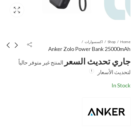
Home
Shop
اكسسوارات
Anker Zolo Power Bank 25000mAh
جاري تحديث السعر
المنتج غير متوفر حالياً
anker soundcore
itel AIR PODS
لتحديث الأسعار
S10
A30I
جاري تحديث السعر
جاري تحديث السعر
In Stock