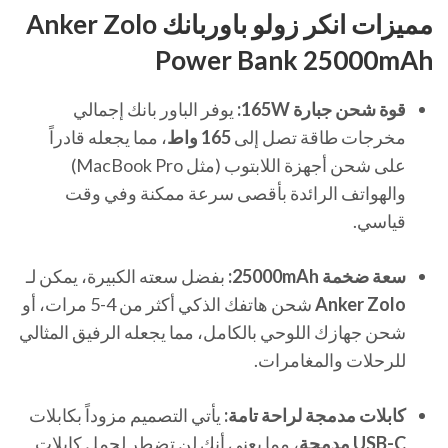
مميزات انكر زولو باوربانك Anker Zolo
Power Bank 25000mAh
قوة شحن جبارة 165W:
يوفر الباور بانك إجمالي
مخرجات طاقة تصل إلى
165 واط
، مما يجعله قادراً
على شحن أجهزة اللابتوب (مثل MacBook Pro)
والهواتف الرائدة بأقصى سرعة ممكنة وفي وقت
قياسي.
سعة ضخمة 25000mAh:
بفضل سعته الكبيرة، يمكن لـ
Anker Zolo
شحن هاتفك الذكي أكثر من 4-5 مرات، أو
شحن جهازك اللوحي بالكامل، مما يجعله الرفيق المثالي
للرحلات والمغامرات.
كابلات مدمجة لراحة تامة:
يأتي التصميم مزوداً بكابلات
USB-C مدمجة
، مما يعني أنك لن تضطر لحمل كابلات