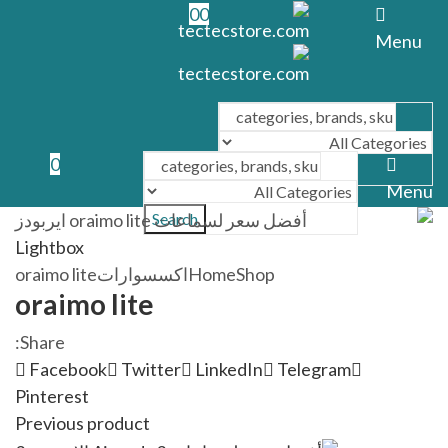
0
0
Menu
0
Search
Menu
Search
Lightbox
Shop
Home
اكسسوارات
oraimo lite
oraimo lite
Share:
Facebook
Twitter
LinkedIn
Telegram
Pinterest
Previous product