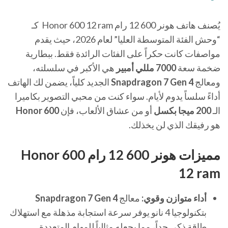
يُصنف هاتف هونر 600 12 رام Honor 600 12 ram كـ
“وحش الفئة المتوسطة العليا” لعام 2026، حيث يقدم
مواصفات كانت حكراً على الفئات الرائدة فقط. ببطارية
ضخمة سعة
7000 مللي أمبير
هي الأكبر في سلسلته،
ومعالج
Snapdragon 7 Gen 4
الجديد كلياً، يضمن لك الهاتف
أداءً سلساً يدوم لأيام. سواء كنت من محبي التصوير بكاميرا
الـ
200 ميجا بكسل
أو من عشاق الألعاب، فإن
Honor 600
هو رفيقك الذي لن يخذلك.
مميزات هونر 600 12 رام Honor 600
12 ram
أداء متوازن وقوي:
معالج
Snapdragon 7 Gen 4
بتكنولوجيا 4 نانو يوفر سرعة استجابة مذهلة مع استهلاك
طاقة ذكي جداً، مما يجعله مثالياً للمهام المتعددة.