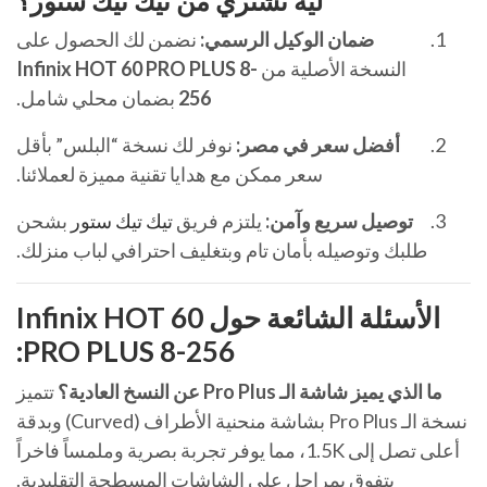
لية تشتري من
تيك تيك ستور
؟
ضمان الوكيل الرسمي:
نضمن لك الحصول على
النسخة الأصلية من
Infinix HOT 60 PRO PLUS 8-
256
بضمان محلي شامل.
أفضل سعر في مصر:
نوفر لك نسخة “البلس” بأقل
سعر ممكن مع هدايا تقنية مميزة لعملائنا.
توصيل سريع وآمن:
يلتزم فريق
تيك تيك ستور
بشحن
طلبك وتوصيله بأمان تام وبتغليف احترافي لباب منزلك.
الأسئلة الشائعة حول Infinix HOT 60
PRO PLUS 8-256:
ما الذي يميز شاشة الـ Pro Plus عن النسخ العادية؟
تتميز
نسخة الـ Pro Plus بشاشة منحنية الأطراف (Curved) وبدقة
أعلى تصل إلى 1.5K، مما يوفر تجربة بصرية وملمساً فاخراً
يتفوق بمراحل على الشاشات المسطحة التقليدية.