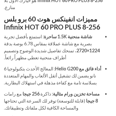
Infinix HOT 60 PRO PLUS 8-256
هو خيارك الأول بلا
منازع.
مميزات انفينكس هوت 60 برو بلس
Infinix HOT 60 PRO PLUS 8-256
شاشة منحنية 1.5K ساحرة:
استمتع بأفضل تجربة
بصرية مع شاشة عملاقة بمقاس 6.78 بوصة بدقة
1224×2720
، تمنحك تفاصيل شديدة الوضوح وتصميم
أطراف منحنية تعطي مظهراً رائعاً.
أداء فائق مع Helio G200:
المعالج الأحدث بتكنولوجيا 6
نانو يضمن لك تشغيل أثقل الألعاب والمهام المتعددة
بسلاسة تامة مع كفاءة مذهلة في استهلاك البطارية.
مساحة تخزين ورام مثالية:
ذاكرة
256 جيجا
مع رامات
8 جيجا
(قابلة للتوسعة) توفر لك السرعة التي تحتاجها
والمساحة الكافية لكل ملفاتك وتطبيقاتك.