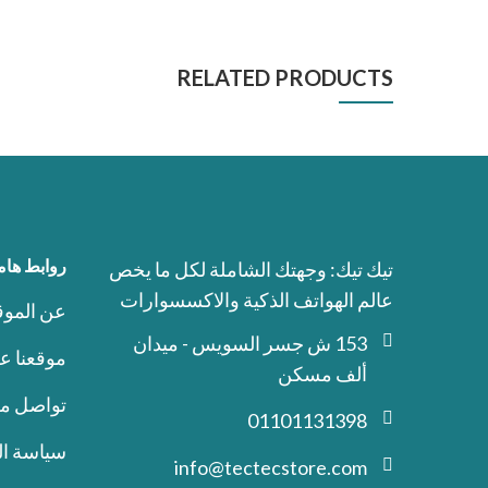
RELATED PRODUCTS
روابط هام
تيك تيك: وجهتك الشاملة لكل ما يخص
عالم الهواتف الذكية والاكسسوارات
عن الموق
153 ش جسر السويس - ميدان
موقعنا ع
ألف مسكن
تواصل مع
01101131398
سياسة ا
info@tectecstore.com