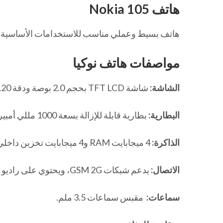
هاتف Nokia 105
هاتف بسيط وعملي مناسب للاستخدامات الأساسية. يتمي
مواصفات هاتف نوكيا
الشاشة:
شاشة TFT LCD بحجم 2.0 بوصة ودقة 120 × 160 بكسل.
البطارية:
بطارية قابلة للإزالة بسعة 1000 مللي أمبير.
الذاكرة:
4 ميجابايت RAM و4 ميجابايت تخزين داخلي مع دعم بطاقات microSDHC.
الاتصال:
يدعم شبكات GSM 2G، ويحتوي على راديو FM لاسلكي.
سماعات:
مقبس سماعات 3.5 ملم.