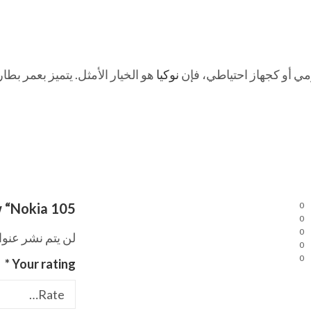
مي أو كجهاز احتياطي، فإن
نوكيا
هو الخيار الأمثل. يتميز بعمر بطا
w “Nokia 105”
0
0
0
لن يتم نشر عنوا
0
0
*
Your rating