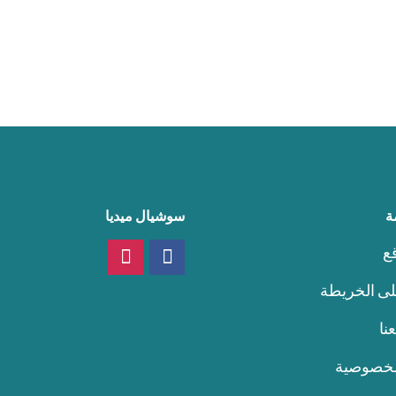
ة
سوشيال ميديا
ع
لى الخريطة
نا
لخصوصية