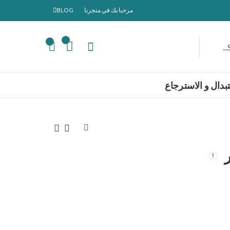
مرحبا بك في متجرنا
BLOG
0
0
بدال و الاسترجاع
Anker Soundcore
Nokia c1
Life P2i
جاري تحديث السعر
جاري تحديث السعر