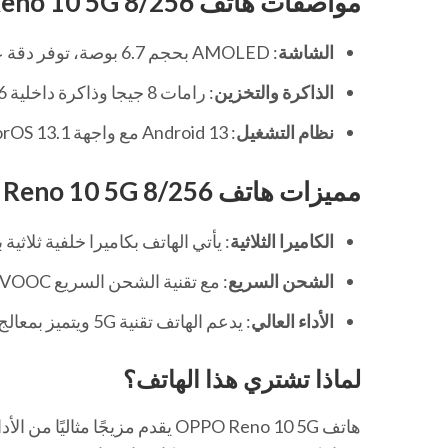
مواصفات هاتف OPPO Reno 10 5G 8/256
الشاشة
: AMOLED بحجم 6.7 بوصة، توفر دقة عرض عالية وألوانًا زاهية تعزز من تجربة المشاهدة.
الذاكرة والتخزين
: رامات 8 جيجا وذاكرة داخلية 256 جيجا، مما يسمح بتخزين كبير للبيانات والملفات.
نظام التشغيل
: Android 13 مع واجهة ColorOS 13.1، يوفر ميزات متعددة وسهولة في الاستخدام.
مميزات هاتف OPPO Reno 10 5G 8/256
الكاميرا الثلاثية
: يأتي الهاتف بكاميرا خلفية ثلاثية بدقة 64 ميجابيكسل للعدسة الرئيسية، مما يتيح التقاط صور واضحة ومفصل
الشحن السريع
: مع تقنية الشحن السريع 67W SUPERVOOC، يمكن شحن الهاتف بسرعة فائقة، مما يقلل من وقت الانتظار ويزيد من الكفاءة.
الأداء العالي
: يدعم الهاتف تقنية 5G ويتميز بمعالج Mediatek MT6877V Dimensity 7050 القوي لتوفير تجربة مستخدم سلسة وسريعة.
لماذا تشتري هذا الهاتف؟
هاتف OPPO Reno 10 5G يقدم مز