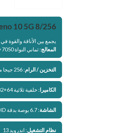
no 10 5G 8/256
يجمع بين الأناقة والقوة في 
المعالج
: ثماني النواة Dimensity 7050 تكنولوجيا 6 نانو
التخزين / الرام
: 256 جيجا مع 8 جيجا رام
الكاميرا
: خلفية ثلاثية 64+32+8 م.ب. / امامية 32 م.ب.
الشاشة
: 6.7 بوصة بدقة FHD+ بها ثقب صغير
نظام التشغيل
: اندرويد 13