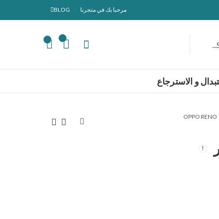
مرحبا بك في متجرنا
BLOG
0
0
بدال و الاسترجاع
OPPO RENO 1
REDMI 12C 3/64
OPPO RENO 8T
8/256
جاري تحديث السعر
جاري تحديث السعر