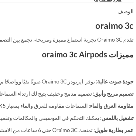
الوصف
oraimo 3c
تقدم Oraimo 3C تجربة استماع مميزة ومريحة، تجمع بين التصميم العصري والأداء القوي. السماعات اللاسلكية المثالية لمحبّي الموسيقى والمكالمات عالية الجودة.
مميزات oraimo 3c Airpods
جودة صوت عالية:
توفر ايربودز Oraimo 3C صوتًا نقيًا وواضحًا مع تفاصيل صوتية ممتازة، وbass عميق ليجعل تجربة الاستماع ممتعة.
تصميم مريح وأنيق:
تصميم مدمج وخفيف يتيح لك ارتداء السماعا
مقاومة العرق والماء:
السماعات مقاومة للعرق والماء بمعيار IPX5، مما يجعلها مثالية للتمارين الرياضية والاستخدام اليومي في مختلف الظروف.
تشغيل باللمس:
يمكنك التحكم في الموسيقى والمكالمات وتفعي
عمر بطارية طويل:
تمنحك Oraimo 3C حتى 6 ساعات من الاستماع المتواصل بشحنة واحدة، ومع العلبة المدمجة يمكن أن تصل حتى 24 ساعة من الاستخدام.