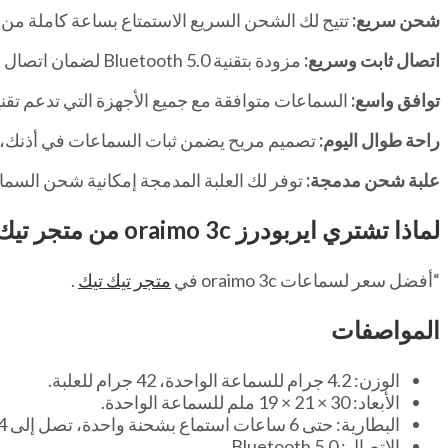
شحن سريع:
تتيح لك الشحن السريع الاستمتاع بساعة كاملة من الاستماع ب
اتصال ثابت وسريع:
مزودة بتقنية Bluetooth 5.0 لضمان اتصال مستقر وسريع مع أجهزتك بدون تقطيع أو تأخير.
توافق واسع:
السماعات متوافقة مع جميع الأجهزة التي تدعم تقنية Bluetooth، بما في ذلك الهواتف الذكية والأجهزة اللوحية وأجهزة الكمب
راحة طوال اليوم:
تصميم مريح يضمن ثبات السماعات في أذنك، حتى 
علبة شحن مدمجة:
توفر لك العلبة المدمجة إمكانية شحن السم
لماذا تشتري ايربودرز
oraimo 3c
من متجر تيك
“أفضل سعر لسماعات oraimo 3c في
متجر تيك تيك
.
المواصفات
الوزن: 4.2 جرام للسماعة الواحدة، 42 جرام للعلبة.
الأبعاد: 30 × 21 × 19 ملم للسماعة الواحدة.
البطارية: حتى 6 ساعات استماع بشحنة واحدة، تصل إلى 24 ساعة مع العلبة.
الاتصال: Bluetooth 5.0.