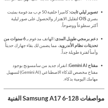
تصوير ليلي ثابت:
كاميرا خلفية 50 م.ب مدعومة بمثبت
بصري
OIS
لتقليل الاهتزاز والحصول على صور ليلية
أكثر سطوعاً ووضوحاً.
دعم برمجي طويل المدى:
الهاتف مدعوم بـ
6 سنوات من
تحديثات نظام الأندرويد
، مما يضمن لك بقاء جهازك حديثاً
وآمناً لفترة طويلة جداً.
مفتاح Gemini AI:
انفراد جديد من سامسونج بوجود
مفتاح مخصص للذكاء الاصطناعي (Gemini AI) لتسهيل
مهامك اليومية بذكاء.
مواصفات Samsung A17 6-128 الفنية