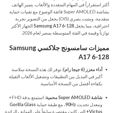
أكثر استقراراً في المهام المتعددة والألعاب. يتميز الهاتف
بشاشة Super AMOLED فائقة الوضوح مع تقنيات حماية
متقدمة، ومثبت بصري (OIS) يجعل من التصوير تجربة
احترافية، مما يجعل
Samsung A17 6-128
الجهاز الأكثر
توازناً وقيمة في الفئة المتوسطة بمصر لعام 2026.
مميزات سامسونج جلاكسي Samsung
A17 6-128
أداء معزز (6 جيجا رام):
توفر لك هذه النسخة سلاسة
أكبر في التبديل بين التطبيقات وتشغيل الألعاب الثقيلة
بكفاءة أفضل من النسخة الأساسية.
شاشة Super AMOLED محمية:
استمتع بدقة FHD+
ومعدل تحديث
90Hz
، مع طبقة حماية
Gorilla Glass
Victus+
التي كانت مقتصرة سابقاً على الهواتف الرائدة.