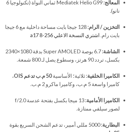
المعالج:
Mediatek Helio G99 ثماني النواة (تكنولوجيا 6
نانو).
التخزين / الرام:
128 جيجا بايت مساحة داخلية مع 6 جيجا
بايت رام.
اشتري النسخة الاعلي a17 8-256
الشاشة:
6.7 بوصة Super AMOLED بدقة 1080×2340
بكسل، تردد 90 هرتز، وسطوع يصل لـ 800 شمعة.
الكاميرا الخلفية:
ثلاثية؛ الأساسية
50 م.ب تدعم OIS
،
كاميرا واسعة 5 م.ب، وكاميرا ماكرو 2 م.ب.
الكاميرا الأمامية:
13 ميجا بكسل بفتحة عدسة f/2.0
لصور سيلفي ممتازة.
البطارية:
5000 مللي أمبير، تدعم الشحن السريع بقوة