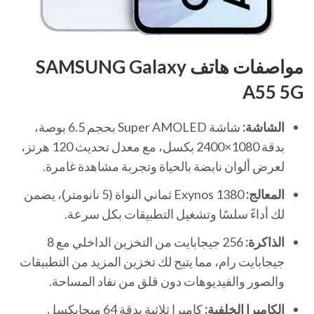
مواصفات هاتف SAMSUNG Galaxy
A55 5G
الشاشة:
شاشة Super AMOLED بحجم 6.5 بوصة،
بدقة 1080×2400 بكسل، مع معدل تحديث 120 هرتز،
لعرض ألوان نابضة بالحياة وتجربة مشاهدة غامرة.
المعالج:
Exynos 1380 ثماني النواة (5 نانومتر)، يضمن
لك أداءً سلسًا وتشغيل التطبيقات بكل سرعة.
الذاكرة:
256 جيجابايت من التخزين الداخلي مع 8
جيجابايت رام، مما يتيح لك تخزين المزيد من التطبيقات
والصور والفيديوهات دون قلق من نفاد المساحة.
الكاميرا الخلفية:
كاميرا ثلاثية بدقة 64 ميجابكسل