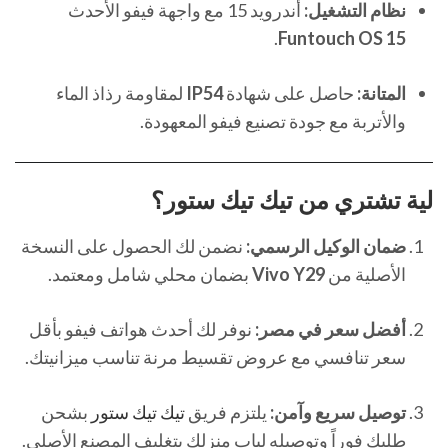
نظام التشغيل:
أندرويد 15 مع واجهة فيفو الأحدث
.
Funtouch OS 15
المتانة:
حاصل على شهادة
IP54
لمقاومة رذاذ الماء
والأتربة مع جودة تصنيع فيفو المعهودة.
لية تشتري من
تيك تيك ستور
؟
ضمان الوكيل الرسمي:
نضمن لك الحصول على النسخة
الأصلية من
Vivo Y29
بضمان محلي شامل ومعتمد.
أفضل سعر في مصر:
نوفر لك أحدث هواتف فيفو بأقل
سعر تنافسي مع عروض تقسيط مرنة تناسب ميزانيتك.
توصيل سريع وآمن:
يلتزم فريق
تيك تيك ستور
بشحن
طلبك فوراً وتوصيله لباب منزلك بتغليف المصنع الأصلي.