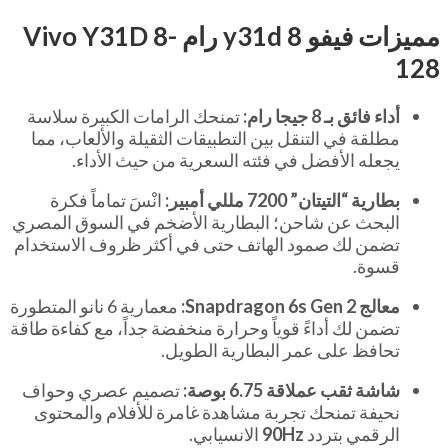
مميزات فيفو y31d 8 رام Vivo Y31D 8-
128
أداء فائق بـ 8 جيجا رام:
تمنحك الرامات الكبيرة سلاسة
مطلقة في التنقل بين التطبيقات الثقيلة والألعاب، مما
يجعله الأفضل في فئته السعرية من حيث الأداء.
بطارية “التيتان” 7200 مللي أمبير:
انْسَ تماماً فكرة
البحث عن شاحن؛ البطارية الأضخم في السوق المصري
تضمن لك صمود الهاتف حتى في أكثر ظروف الاستخدام
قسوة.
معالج Snapdragon 6s Gen 2:
معمارية 6 نانو المتطورة
تضمن لك أداءً قوياً وحرارة منخفضة جداً، مع كفاءة طاقة
تحافظ على عمر البطارية الطويل.
شاشة ثقب عملاقة 6.75 بوصة:
تصميم عصري وحواف
نحيفة تمنحك تجربة مشاهدة غامرة للأفلام والمحتوى
الرقمي بتردد
90Hz
الانسيابي.