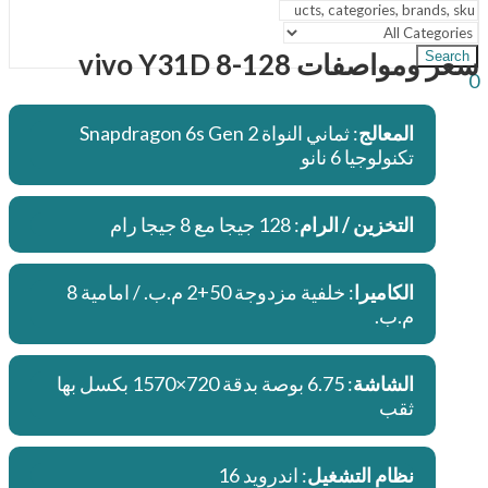
سعر ومواصفات vivo Y31D 8-128
Search
0
المعالج
: ثماني النواة Snapdragon 6s Gen 2
تكنولوجيا 6 نانو
التخزين / الرام
: 128 جيجا مع 8 جيجا رام
الكاميرا
: خلفية مزدوجة 50+2 م.ب. / امامية 8
م.ب.
الشاشة
: 6.75 بوصة بدقة 720×1570 بكسل بها
ثقب
نظام التشغيل
: اندرويد 16