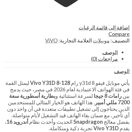
إضافة إلى قائمة الرغبات
Compare
التصنيف:
موبيلات
العلامة التجارية:
ViVO
الوصف
مراجعات (0)
الوصف
يأتي موبايل فيفو y31d 8 رام
Vivo Y31D 8-128
ليمثل القمة
في فئة الهواتف الاعتمادية لعام 2026 في مصر، حيث يدمج
بين
رامات 8 جيجا
لسرعة استثنائية و
بطارية أسطورية سعة
7200 مللي أمبير
. هذا الهاتف هو الخيار المثالي للمستخدمين
الذين يحتاجون إلى تشغيل تطبيقات متعددة في آن واحد دون
أي تأخير، مع ضمان بقاء الهاتف قيد التشغيل لأيام متواصلة.
بفضل معالج
Snapdragon
الحديث وأحدث نظام
أندرويد 16
،
يقدم
Vivo Y31D
تجربة ذكية ومتكاملة.