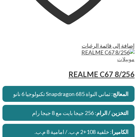
إضافة إلى قائمة الرغبات
موبيلات
REALME C67 8/256
المعالج
: ثماني النواة Snapdragon 685 تكنولوجيا 6 نانو
التخزين / الرام
: 256 جيجا بايت مع 8 جيجا رام
الكاميرا
: خلفية 108+2 م.ب. / امامية 8 م.ب.