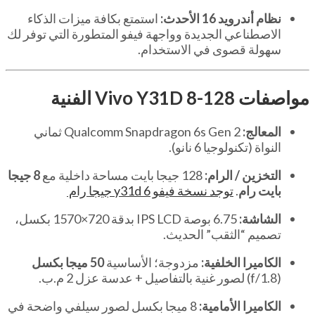
نظام أندرويد 16 الأحدث:
استمتع بكافة ميزات الذكاء
الاصطناعي الجديدة وواجهة فيفو المتطورة التي توفر لك
سهولة قصوى في الاستخدام.
مواصفات Vivo Y31D 8-128 الفنية
المعالج:
Qualcomm Snapdragon 6s Gen 2 ثماني
النواة (تكنولوجيا 6 نانو).
التخزين / الرام:
128 جيجا بايت مساحة داخلية مع
8 جيجا
بايت رام
.
توجد نسخة فيفو y31d 6 جيجا رام
الشاشة:
6.75 بوصة IPS LCD بدقة 720×1570 بكسل،
تصميم “الثقب” الحديث.
الكاميرا الخلفية:
مزدوجة؛ الأساسية
50 ميجا بكسل
(f/1.8) لصور غنية بالتفاصيل + عدسة عزل 2 م.ب.
الكاميرا الأمامية:
8 ميجا بكسل لصور سيلفي واضحة في