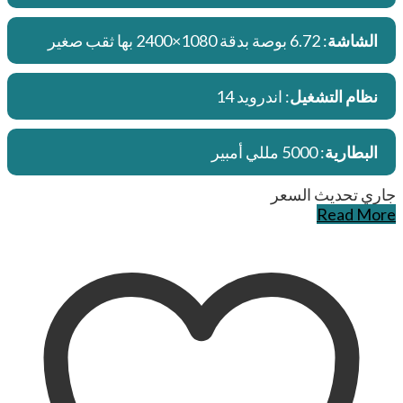
الشاشة
: 6.72 بوصة بدقة 1080×2400 بها ثقب صغير
نظام التشغيل
: اندرويد 14
البطارية
: 5000 مللي أمبير
جاري تحديث السعر
Read More