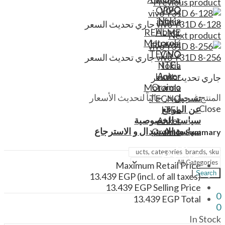
Previous product
ViVO
OPPO
Nokia
infinix
vivo Y31D 6-128
جاري تحديث السعر
Honor
REALME
Next product
Motorola
Huawei
TECNO
ViVO
vivo Y31D 8-256
جاري تحديث السعر
ITEL
Nokia
Anker
Honor
جاري تحديث السعر
Oraimo
Motorola
المنتج غير متوفر حالياً لتحديث الأسعار
تسجيل
TECNO
Close
عن الموقع
ITEL
سياسة الخصوصية
Anker
سياسة الاستبدال و الاسترجاع
Oraimo
Price Summary
تسجيل
عن الموقع
سياسة الخصوصية
Maximum Retail Price
Search
سياسة الاستبدال و الاسترجاع
13.439
EGP
(incl. of all taxes)
13.439
EGP
Selling Price
0
13.439
EGP
Total
0
Menu
In Stock