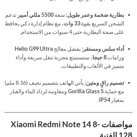
بطارية ضخمة وعمر طويل:
سعة
5500 مللي أمبير
تدعم
الشحن السريع بقوة
33 وات
، مع نظام إدارة ذكي يحافظ
على صحة البطارية حتى 4 سنوات من الاستخدام.
أداء سلس ومستقر:
بفضل معالج
Helio G99 Ultra
ورامات
8 جيجا
، ستستمتع بتجربة تنقل سريعة وأداء
متميز في الألعاب والتطبيقات.
تصميم راقٍ ومتين:
يأتي الهاتف بتصميم نحيف (8.16 ملم)
مع حماية
Gorilla Glass 5
ومقاومة لرذاذ الماء والغبار
بمعيار
IP54
.
مواصفات Xiaomi Redmi Note 14 8-
128 الفنية