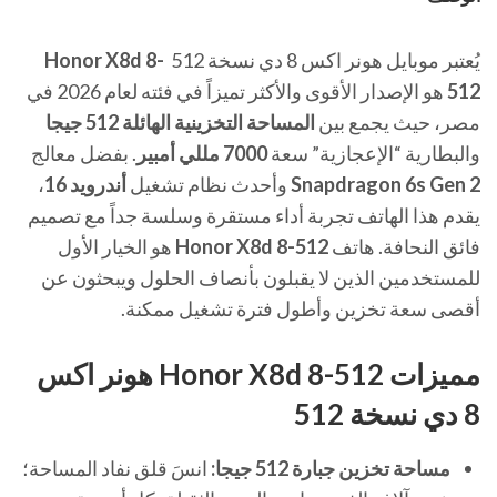
يُعتبر موبايل هونر اكس 8 دي نسخة 512
Honor X8d 8-
512
هو الإصدار الأقوى والأكثر تميزاً في فئته لعام 2026 في
مصر، حيث يجمع بين
المساحة التخزينية الهائلة 512 جيجا
والبطارية “الإعجازية” سعة
7000 مللي أمبير
. بفضل معالج
Snapdragon 6s Gen 2
وأحدث نظام تشغيل
أندرويد 16
،
يقدم هذا الهاتف تجربة أداء مستقرة وسلسة جداً مع تصميم
فائق النحافة. هاتف
Honor X8d 8-512
هو الخيار الأول
للمستخدمين الذين لا يقبلون بأنصاف الحلول ويبحثون عن
أقصى سعة تخزين وأطول فترة تشغيل ممكنة.
مميزات Honor X8d 8-512 هونر اكس
8 دي نسخة 512
مساحة تخزين جبارة 512 جيجا:
انسَ قلق نفاد المساحة؛