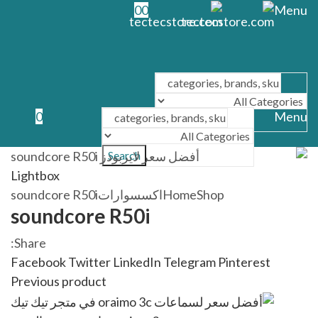
0
0
Menu
0
Menu
Search
Search
Lightbox
Shop
Home
اكسسوارات
soundcore R50i
soundcore R50i
Share:
Facebook
Twitter
LinkedIn
Telegram
Pinterest
Previous product