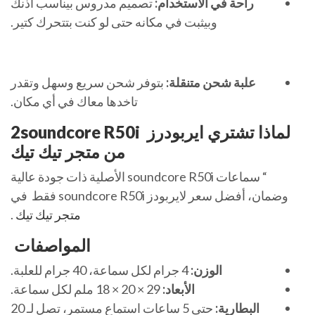
راحة في الاستخدام:
تصميم مدروس بيناسب أذنك
وبيثبت في مكانه حتى لو كنت بتتحرك كتير.
علبة شحن متنقلة:
بتوفر شحن سريع وسهل وتقدر
تاخدها معاك في أي مكان.
لماذا تشتري ايربودرز 2soundcore R50i
من متجر تيك تيك
“ سماعات soundcore R50i الأصلية ذات جودة عالية
وضمان، أفضل سعر لايربودز soundcore R50i فقط في
متجر تيك تيك
.
المواصفات
الوزن:
4 جرام لكل سماعة، 40 جرام للعلبة.
الأبعاد:
29 × 20 × 18 ملم لكل سماعة.
البطارية:
حتى 5 ساعات استماع مستمر، تصل لـ 20