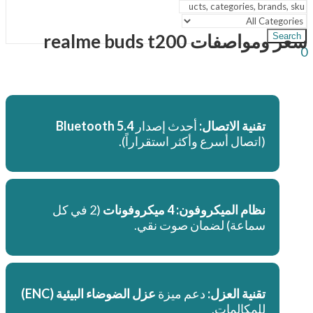
سعر ومواصفات
realme buds t200
Search
0
تقنية الاتصال:
أحدث إصدار
Bluetooth 5.4
(اتصال أسرع وأكثر استقراراً).
نظام الميكروفون:
4 ميكروفونات
(2 في كل
سماعة) لضمان صوت نقي.
تقنية العزل:
دعم ميزة
عزل الضوضاء البيئية (ENC)
للمكالمات.