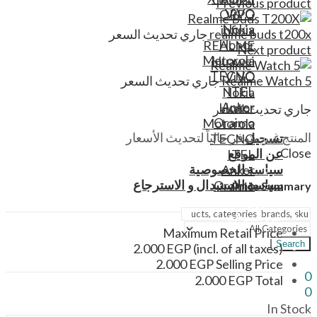
Previous product
ViVO
OPPO
Nokia
infinix
realme buds t200x
جاري تحديث السعر
Honor
REALME
Next product
Motorola
Huawei
TECNO
ViVO
Realme Watch 5
جاري تحديث السعر
ITEL
Nokia
Anker
Honor
جاري تحديث السعر
Oraimo
Motorola
المنتج غير متوفر حالياً لتحديث الأسعار
تسجيل
TECNO
Close
عن الموقع
ITEL
سياسة الخصوصية
Anker
سياسة الاستبدال و الاسترجاع
Oraimo
Price Summary
تسجيل
عن الموقع
سياسة الخصوصية
Maximum Retail Price
Search
سياسة الاستبدال و الاسترجاع
2.000
EGP
(incl. of all taxes)
2.000
EGP
Selling Price
0
2.000
EGP
Total
0
Menu
In Stock