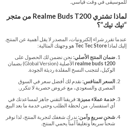
للموسيقى في وقت قياسي.
لماذا تشتري Realme Buds T200 من متجر
“تيك تيك”؟
عندما تقرر شراء إلكترونيات، المصدر لا يقل أهمية عن المنتج.
إليك لماذا
Tec Tec Store
هو وجهتك المثالية:
ضمان المنتج الأصلي:
نحن نضمن لك الحصول على
realme buds t200
الأصلية (Global Version) بضمان
الوكيل، لتتجنب النسخ المقلدة رديئة الجودة.
السعر المنافس:
نقدم لك أفضل سعر في السوق
المصري والسعودي، مع عروض حصرية لا تتكرر.
خدمة عملاء مميزة:
فريقنا التقني جاهز لمساعدتك في
أي استفسار، من لحظة الطلب وحتى خدمة ما بعد البيع.
شحن سريع وآمن:
ندرك شغفك لتجربة المنتج، لذا نوفر
شحناً سريعاً وتغليفاً آمناً يحمي المنتج.