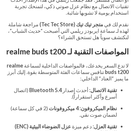
تقنيات الاتصال مع نظام عزل صوتي ذكي، لتمنحك تجربة
استخدام يومية لا تشوبها شائبة.
نقدم لك في
متجر تيك تيك (Tec Tec Store)
مراجعة شاملة
لهذه لـ سماعة ايربودز ريلمي التي أصبحت “حديث الشباب”،
لنكتشف سوياً هل تستحق الشراء؟
المواصفات التقنية لـ realme buds t200
لا تدع السعر يخدعك، فالمواصفات الداخلية لسماعة
realme
buds t200
تنافس سماعات الفئة المتوسطة بقوة. إليك أبرز
ما يميز “العتاد” الداخلي:
تقنية الاتصال:
أحدث إصدار
Bluetooth 5.4
(اتصال
أسرع وأكثر استقراراً).
نظام الميكروفون:
4 ميكروفونات
(2 في كل سماعة)
لضمان صوت نقي.
تقنية العزل:
دعم ميزة
عزل الضوضاء البيئية (ENC)