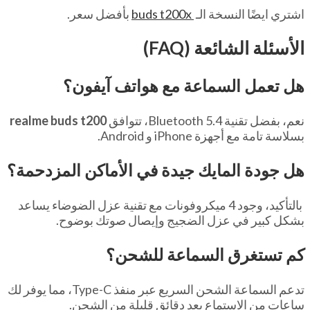
اشتري ايضًا النسخة الـ
buds t200x
بأفضل سعر.
الأسئلة الشائعة (FAQ)
هل تعمل السماعة مع هواتف آيفون؟
نعم، بفضل تقنية Bluetooth 5.4، تتوافق
realme buds t200
بسلاسة تامة مع أجهزة iPhone و Android.
هل جودة المايك جيدة في الأماكن المزدحمة؟
بالتأكيد، وجود 4 ميكروفونات مع تقنية عزل الضوضاء يساعد
بشكل كبير في عزل الضجيج وإيصال صوتك بوضوح.
كم تستغرق السماعة للشحن؟
تدعم السماعة الشحن السريع عبر منفذ Type-C، مما يوفر لك
ساعات من الاستماع بعد دقائق قليلة من الشحن.