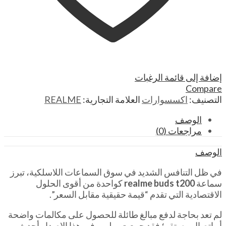
إضافة إلى قائمة الرغبات
Compare
التصنيف:
اكسسوارات
العلامة التجارية:
REALME
الوصف
مراجعات (0)
الوصف
في ظل التنافس الشديد في سوق السماعات اللاسلكية، تبرز
سماعة
realme buds t200
كواحدة من أقوى الحلول
الاقتصادية التي تقدم “قيمة حقيقية مقابل السعر”.
لم تعد بحاجة لدفع مبالغ طائلة للحصول على مكالمات واضحة
أو اتصال مستقر؛ فقد جمعت ريلمي في هذا الإصدار أحدث