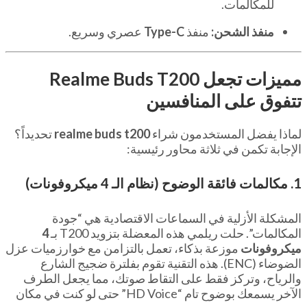
للمكالمات.
منفذ الشحن:
منفذ
Type-C
عصري وسريع.
مميزات تجعل Realme Buds T200
تتفوق على المنافسين
لماذا يفضل المستخدمون شراء
realme buds t200
تحديداً؟
الإجابة تكمن في ثلاثة محاور رئيسية:
1. مكالمات فائقة الوضوح (نظام الـ 4 ميكروفونات)
المشكلة الأزلية في السماعات الاقتصادية هي “جودة
المكالمات”. حلت ريلمي هذه المعضلة بتزويد T200 بـ
4
ميكروفونات
موزعة بذكاء، تعمل بالتزامن مع خوارزميات عزل
الضوضاء (ENC). هذه التقنية تقوم بفلترة ضجيج الشارع
والرياح، وتركز فقط على التقاط صوتك، مما يجعل الطرف
الآخر يسمعك بوضوح تام “HD Voice” حتى لو كنت في مكان