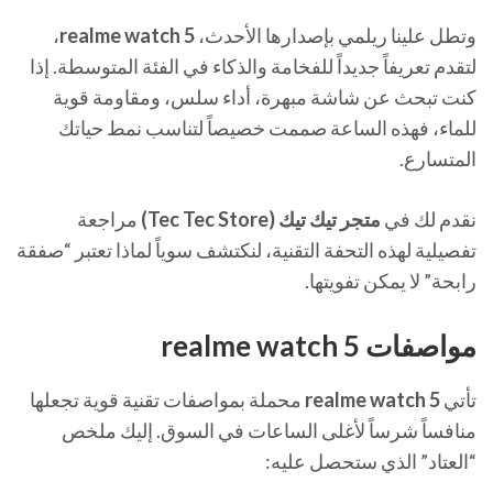
وتطل علينا ريلمي بإصدارها الأحدث،
realme watch 5
،
لتقدم تعريفاً جديداً للفخامة والذكاء في الفئة المتوسطة. إذا
كنت تبحث عن شاشة مبهرة، أداء سلس، ومقاومة قوية
للماء، فهذه الساعة صممت خصيصاً لتناسب نمط حياتك
المتسارع.
نقدم لك في
متجر تيك تيك (Tec Tec Store)
مراجعة
تفصيلية لهذه التحفة التقنية، لنكتشف سوياً لماذا تعتبر “صفقة
رابحة” لا يمكن تفويتها.
مواصفات realme watch 5
تأتي
realme watch 5
محملة بمواصفات تقنية قوية تجعلها
منافساً شرساً لأغلى الساعات في السوق. إليك ملخص
“العتاد” الذي ستحصل عليه: