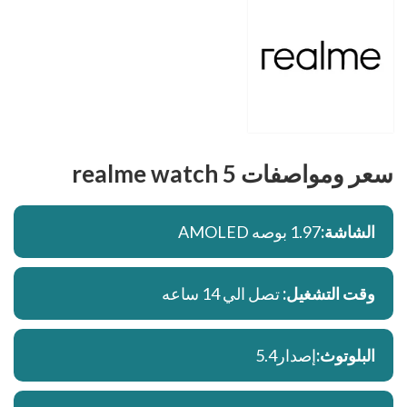
سعر ومواصفات realme watch 5
الشاشة:
1.97 بوصه AMOLED
وقت التشغيل:
تصل الي 14 ساعه
البلوتوث:
إصدار5.4