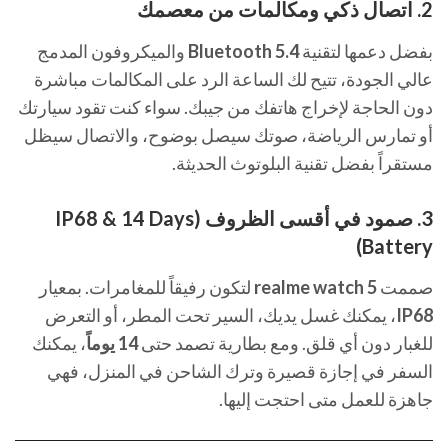
2. اتصال ذكي ومكالمات من معصمك
بفضل دعمها لتقنية
Bluetooth 5.4
والميكروفون المدمج
عالي الجودة، تتيح لك الساعة الرد على المكالمات مباشرة
دون الحاجة لإخراج هاتفك من جيبك. سواء كنت تقود سيارتك
أو تمارس الرياضة، صوتك سيصل بوضوح، والاتصال سيظل
مستقراً بفضل تقنية البلوتوث الحديثة.
3. صمود في أقسى الظروف (IP68 & 14 Days
Battery)
صممت
realme watch 5
لتكون رفيقاً للمغامرات. بمعيار
IP68
، يمكنك غسل يديك، السير تحت المطر، أو التعرض
للغبار دون أي قلق. ومع بطارية تصمد حتى
14 يوماً
، يمكنك
السفر في إجازة قصيرة وترك الشاحن في المنزل، فهي
جاهزة للعمل متى احتجت إليها.